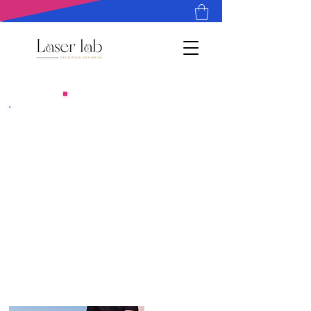
Épilation laser
Nous sommes heureux de vous
expliquer en détail comment
fonctionne l'épilation au laser.
N'hésitez pas à faire défiler la page
pour tout savoir sur le
fonctionnement de laser lab.