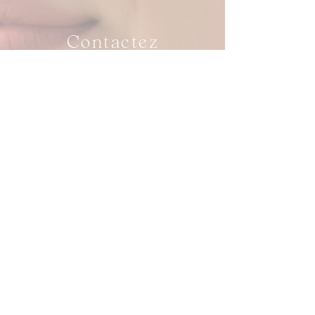
Contactez
NOUS
hello@laser-lab.be
Tél. 0478 68 96 36
1910 Kampenhout
TVA :
0846.879.581
Suivez-nous sur
hello@laser-lab.be
Tél. 0478 68 96 36
1910 Kampenhout
TVA :
0846.879.581