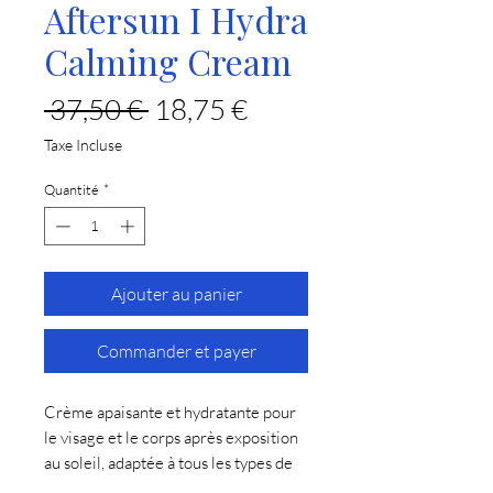
Aftersun I Hydra
Calming Cream
Prix
Prix
 37,50 € 
18,75 €
original
promotionnel
Taxe Incluse
Quantité
*
Ajouter au panier
Commander et payer
Crème apaisante et hydratante pour
le visage et le corps après exposition
au soleil, adaptée à tous les types de
peau.