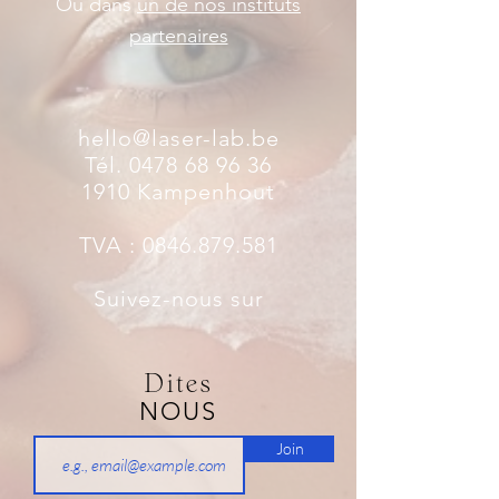
Ou dans
un de nos instituts
partenaires
hello@laser-lab.be
Tél. 0478 68 96 36
1910 Kampenhout
TVA :
0846.879.581
Suivez-nous sur
Dites
NOUS
Join