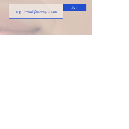
Join
Contactez
NOUS
hello@laser-lab.be
Tél. 0478 68 96 36
1910 Kampenhout
TVA :
0846.879.581
Suivez-nous sur
hello@laser-lab.be
Tél. 0478 68 96 36