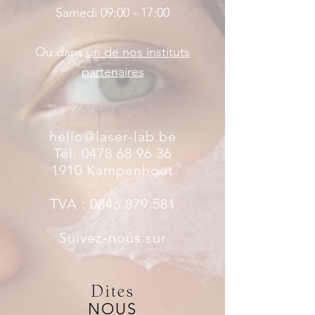
Samedi 09:00 - 17:00
Ou dans
un de nos instituts
partenaires
hello@laser-lab.be
Tél. 0478 68 96 36
1910 Kampenhout
TVA :
0846.879.581
Suivez-nous sur
Dites
NOUS