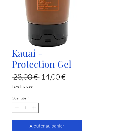
Kauai -
Protection Gel
Prix
Prix
 28,00 € 
14,00 €
original
promotionnel
Taxe Incluse
Quantité
*
Ajouter au panier