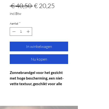
Normale
Verkoopprijs
 € 40,50 
€ 20,25
prijs
incl.Btw
Aantal
*
In winkelwagen
Nu kopen
Zonnebrandgel voor het gezicht
met hoge bescherming, een niet-
vette textuur, geschikt voor alle
huidtypes.
Biedt een breedspectrum
zonbescherming tegen UVA-, UVB-
en infraroodstraling (IR).