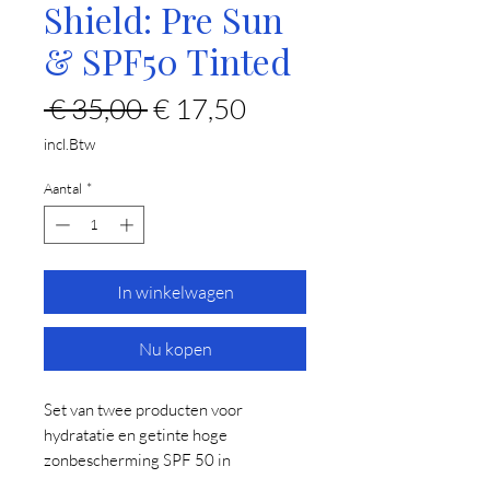
Shield: Pre Sun
& SPF50 Tinted
Normale
Verkoopprijs
 € 35,00 
€ 17,50
prijs
incl.Btw
Aantal
*
In winkelwagen
Nu kopen
Set van twee producten voor
hydratatie en getinte hoge
zonbescherming SPF 50 in
reisformaat, geschikt voor alle