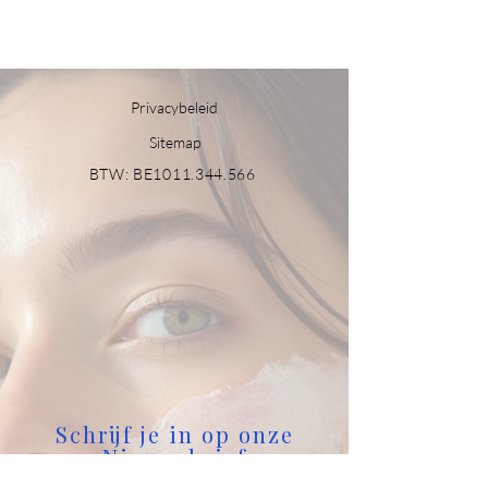
huidtypes.
Deze set hydrateert en biedt een
brede bescherming tegen UVA-,
UVB-, infraroodstraling (IR), zichtbaar
Privacybeleid
licht (HEV) en blauw licht.
Sitemap
De set bevat:
BTW: BE1011.344.566
Pre Sun Hydra Protecting Gel 15
ml
Face Fluid Tinted SPF 50 15 ml
Schrijf je in op onze
Nieuwsbrief