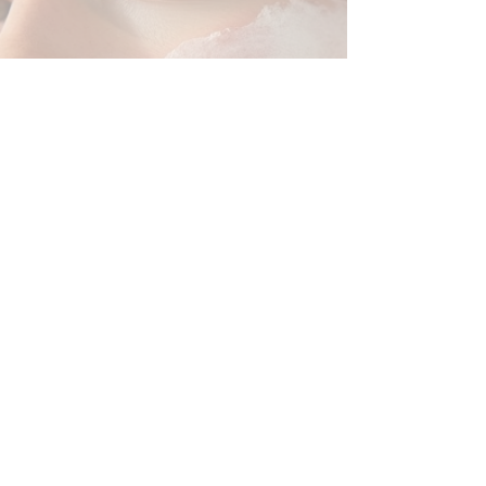
Schrijf je in op onze
Nieuwsbrief
Join
Contact
hello@laser-lab.be
+32 478 68 96 36
@Paris Brows,
Gursomstraat 5 ,
1910 Kampenhout