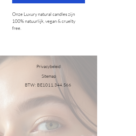
Onze Luxury natural candles zijn
100% natuurlijk, vegan & cruelty
free.
50 branduren
branden volledig op
100% katoenen lont
volledig Belgisch
Privacybeleid
Sitemap
BTW: BE1011.344.566