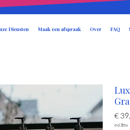
nze Diensten
Maak een afspraak
Over
FAQ
Lux
Gra
€ 39
incl.Btw