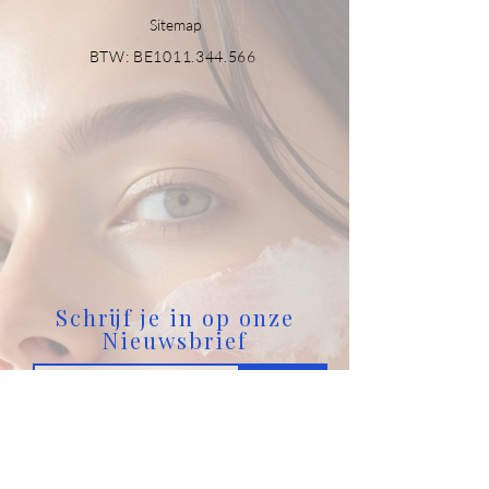
Sitemap
BTW: BE1011.344.566
Schrijf je in op onze
Nieuwsbrief
Join
Contact