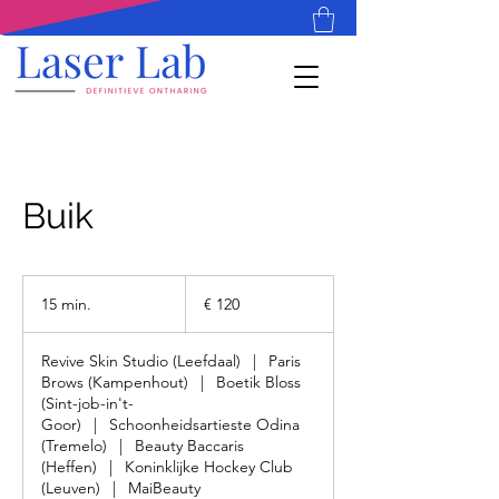
Buik
120
euro
15 min.
1
€ 120
5
m
Revive Skin Studio (Leefdaal)
|
Paris
i
Brows (Kampenhout)
|
Boetik Bloss
n
(Sint-job-in't-
.
Goor)
|
Schoonheidsartieste Odina
(Tremelo)
|
Beauty Baccaris
(Heffen)
|
Koninklijke Hockey Club
(Leuven)
|
MaiBeauty