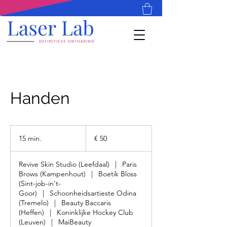
Handen
50
euro
15 min.
1
€ 50
5
m
Revive Skin Studio (Leefdaal)
|
Paris
i
Brows (Kampenhout)
|
Boetik Bloss
n
(Sint-job-in't-
.
Goor)
|
Schoonheidsartieste Odina
(Tremelo)
|
Beauty Baccaris
(Heffen)
|
Koninklijke Hockey Club
(Leuven)
|
MaiBeauty