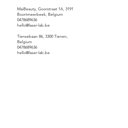
MaiBeauty, Goorstraat 1A, 3191
Boortmeerbeek, Belgium
0478689636
hello@laser-lab.be
Tiensebaan 86, 3300 Tienen,
Belgium
0478689636
hello@laser-lab.be
Privacybeleid
Sitemap
BTW: BE1011.344.566