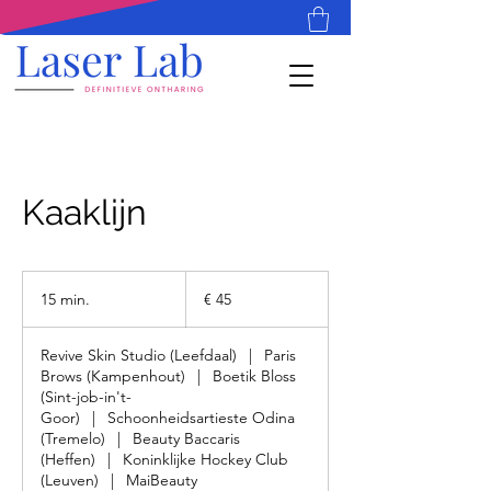
Kaaklijn
45
euro
15 min.
1
€ 45
5
m
Revive Skin Studio (Leefdaal)
|
Paris
i
Brows (Kampenhout)
|
Boetik Bloss
n
(Sint-job-in't-
.
Goor)
|
Schoonheidsartieste Odina
(Tremelo)
|
Beauty Baccaris
(Heffen)
|
Koninklijke Hockey Club
(Leuven)
|
MaiBeauty