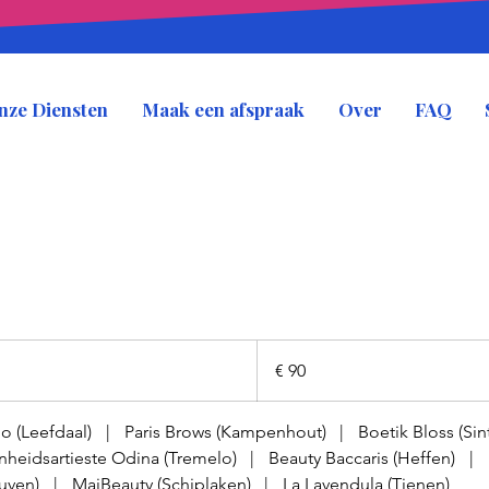
nze Diensten
Maak een afspraak
Over
FAQ
90
euro
€ 90
o (Leefdaal)
|
Paris Brows (Kampenhout)
|
Boetik Bloss (Sint
heidsartieste Odina (Tremelo)
|
Beauty Baccaris (Heffen)
|
uven)
|
MaiBeauty (Schiplaken)
|
La Lavendula (Tienen)