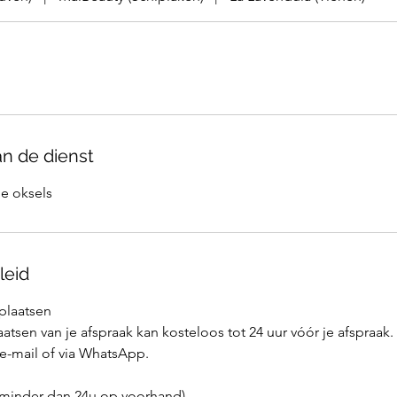
an de dienst
e oksels
leid
rplaatsen
atsen van je afspraak kan kosteloos tot 24 uur vóór je afspraak.
 e-mail of via WhatsApp.
 (minder dan 24u op voorhand)