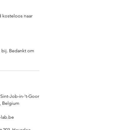
d kosteloos naar
 bij. Bedankt om
 Sint-Job-in-'t-Goor
, Belgium
-lab.be
t 203, Heverlee