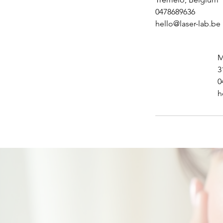
0478689636
hello@laser-lab.be
M
3
0
h