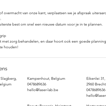
 of overmacht van onze kant, verplaatsen we je afspraak uiteraar
.
terste best om snel een nieuwe datum voor je in te plannen.
grip
nt met zorg behandelen, en daar hoort ook een goede planning
 te houden!
ens
 Slagberg,
Kampenhout, Belgium
Eikenlei 31,
Belgium
0478689636
2960 Brecht
hello@laser-lab.be
0478689636
hello@laser
Beauty Baccaris, Heirstraat,
Hertogstraa