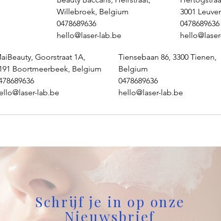
Willebroek, Belgium
3001 Leuve
0478689636
0478689636
hello@laser-lab.be
hello@laser
aiBeauty, Goorstraat 1A,
Tiensebaan 86, 3300 Tienen,
191 Boortmeerbeek, Belgium
Belgium
478689636
0478689636
ello@laser-lab.be
hello@laser-lab.be
Schrijf je in op onze
Nieuwsbrief