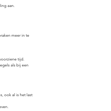
ling aan.
raken meer in te
oorziene tijd.
egels als bij een
 ook al is het last
even.