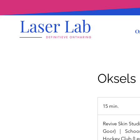
O
Oksels
15 min.
1
5
m
Revive Skin Studi
i
Goor)
|
Schoon
n
Hockey Club (Le