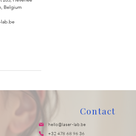
n, Belgium
-lab.be
Contact
hello@laser-lab.be
+32 478 68 96 36