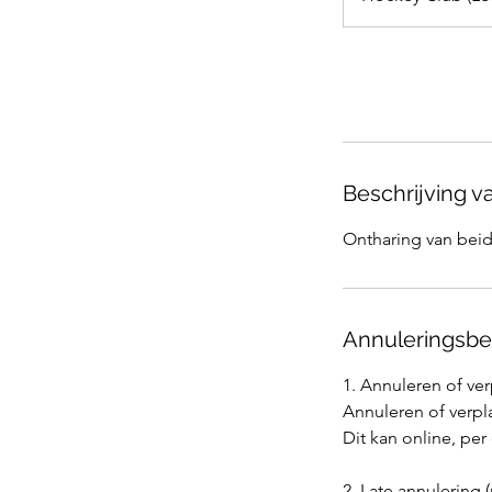
.
Nu boeken
Beschrijving v
Ontharing van beid
Annuleringsbe
1. Annuleren of ve
Annuleren of verpla
Dit kan online, per
2. Late annulering