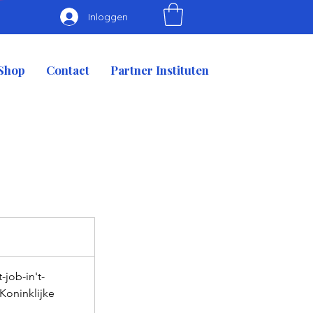
Inloggen
Shop
Contact
Partner Instituten
-job-in't-
Koninklijke