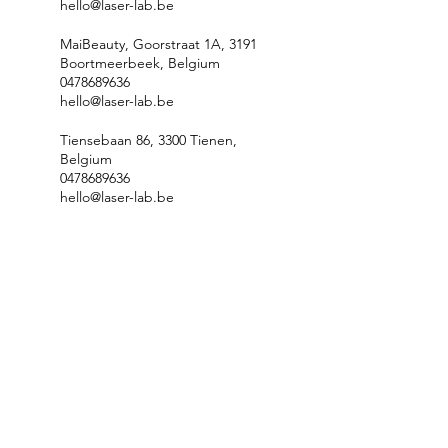
hello@laser-lab.be
MaiBeauty, Goorstraat 1A, 3191
Boortmeerbeek, Belgium
0478689636
hello@laser-lab.be
Tiensebaan 86, 3300 Tienen,
Belgium
0478689636
hello@laser-lab.be
Privacybeleid
Sitemap
BTW: BE1011.344.566