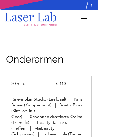
Onderarmen
110
euro
20 min.
2
€ 110
0
m
Revive Skin Studio (Leefdaal)
|
Paris
i
Brows (Kampenhout)
|
Boetik Bloss
n
(Sint-job-in't-
.
Goor)
|
Schoonheidsartieste Odina
(Tremelo)
|
Beauty Baccaris
(Heffen)
|
MaiBeauty
(Schiplaken)
|
La Lavendula (Tienen)