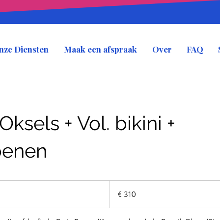
nze Diensten
Maak een afspraak
Over
FAQ
ksels + Vol. bikini +
benen
310
euro
€ 310