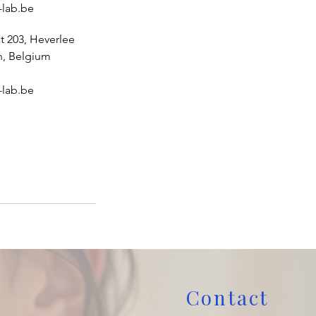
-lab.be
t 203, Heverlee
n, Belgium
-lab.be
Contact