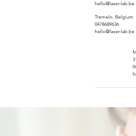
hello@laser-lab.be
Tremelo, Belgium
0478689636
hello@laser-lab.be
M
3
0
h