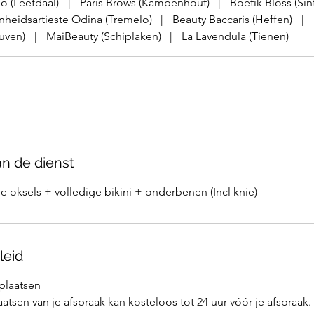
o (Leefdaal)
|
Paris Brows (Kampenhout)
|
Boetik Bloss (Sint
heidsartieste Odina (Tremelo)
|
Beauty Baccaris (Heffen)
|
uven)
|
MaiBeauty (Schiplaken)
|
La Lavendula (Tienen)
an de dienst
e oksels + volledige bikini + onderbenen (Incl knie)
leid
rplaatsen
atsen van je afspraak kan kosteloos tot 24 uur vóór je afspraak.