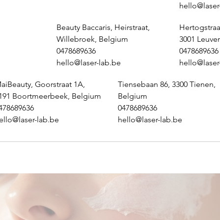
hello@laser
Beauty Baccaris, Heirstraat,
Hertogstraa
Willebroek, Belgium
3001 Leuve
0478689636
0478689636
hello@laser-lab.be
hello@laser
aiBeauty, Goorstraat 1A,
Tiensebaan 86, 3300 Tienen,
191 Boortmeerbeek, Belgium
Belgium
478689636
0478689636
ello@laser-lab.be
hello@laser-lab.be