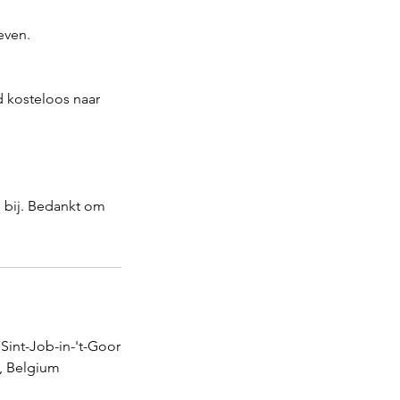
even.
d kosteloos naar
 bij. Bedankt om
 Sint-Job-in-'t-Goor
, Belgium