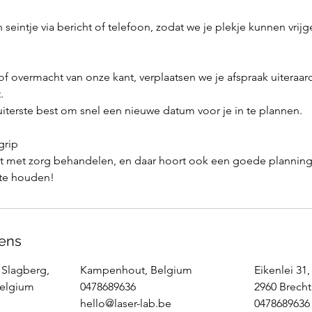
seintje via bericht of telefoon, zodat we je plekje kunnen vrijg
 of overmacht van onze kant, verplaatsen we je afspraak uiteraar
.
terste best om snel een nieuwe datum voor je in te plannen.
grip
nt met zorg behandelen, en daar hoort ook een goede planning
 te houden!
ens
 Slagberg,
Kampenhout, Belgium
Eikenlei 31,
Belgium
0478689636
2960 Brecht
hello@laser-lab.be
0478689636