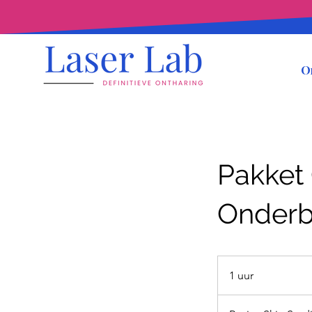
O
Pakket O
Onder
1 uur
1
u
u