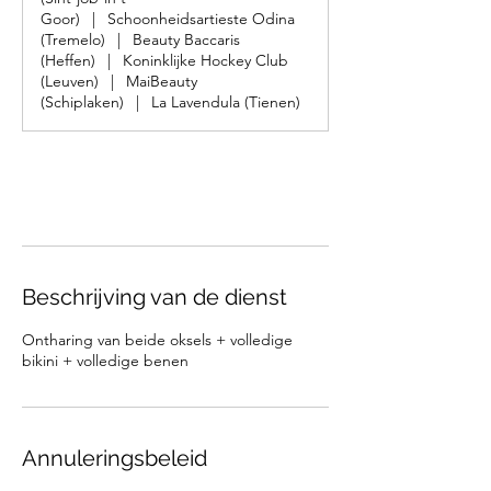
m
Goor)
|
Schoonheidsartieste Odina
i
(Tremelo)
|
Beauty Baccaris
n
(Heffen)
|
Koninklijke Hockey Club
.
(Leuven)
|
MaiBeauty
(Schiplaken)
|
La Lavendula (Tienen)
Nu boeken
Beschrijving van de dienst
Ontharing van beide oksels + volledige
bikini + volledige benen
Annuleringsbeleid