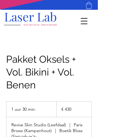
Pakket Oksels +
Vol. Bikini + Vol.
Benen
430
euro
1 uur 30 min.
1
€ 430
u
u
Revive Skin Studio (Leefdaal)
|
Paris
3
Brows (Kampenhout)
|
Boetik Bloss
0
(Sint-job-in't-