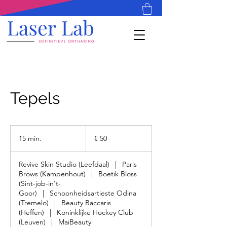
Tepels
50
euro
15 min.
1
€ 50
5
m
Revive Skin Studio (Leefdaal)
|
Paris
i
Brows (Kampenhout)
|
Boetik Bloss
n
(Sint-job-in't-
.
Goor)
|
Schoonheidsartieste Odina
(Tremelo)
|
Beauty Baccaris
(Heffen)
|
Koninklijke Hockey Club
(Leuven)
|
MaiBeauty