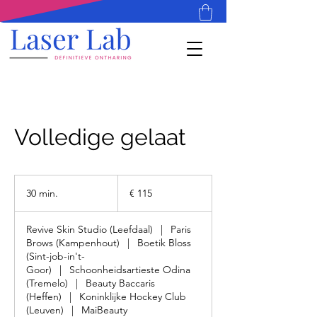
Volledige gelaat
115
euro
30 min.
3
€ 115
0
m
Revive Skin Studio (Leefdaal)
|
Paris
i
Brows (Kampenhout)
|
Boetik Bloss
n
(Sint-job-in't-
.
Goor)
|
Schoonheidsartieste Odina
(Tremelo)
|
Beauty Baccaris
(Heffen)
|
Koninklijke Hockey Club
(Leuven)
|
MaiBeauty